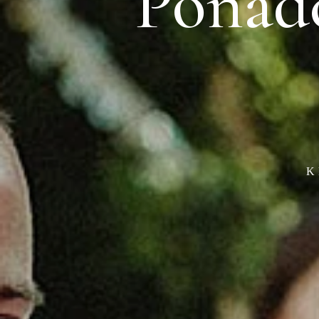
Ponadc
K