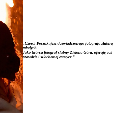
„Cześć! Poszukujesz doświadczonego fotografa ślubn
młodych.
Jako twórca fotograf ślubny Zielona Góra, oferuję coś 
prawdzie i szlachetnej estetyce.”