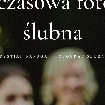
zasowa fot
ślubna
RYSTIAN PAPUGA – FOTOGRAF ŚLUB