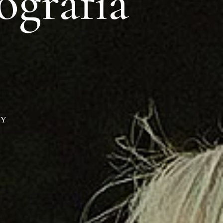
ografia
NY