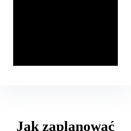
okoliczne szczyty, a
zachodzące słońce maluje
światło, którego nie da się
odtworzyć w żadnym
studio.
Jak zaplanować