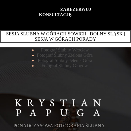
ZAREZERWUJ
KONSULTACJĘ
SESJA ŚLUBNA W GÓRACH SOWICH | DOLNY ŚLĄSK |
SESJA W GÓRACH PORADY
Fotograf Ślubny Wrocław
Fotograf Ślubny Zielona Góra
Fotograf Ślubny Jelenia Góra
Fotograf Ślubny Głogów
PONADCZASOWA FOTOGRAFIA ŚLUBNA