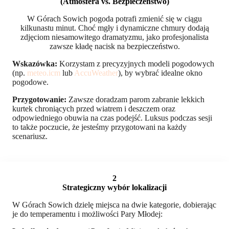
(Atmosfera vs. Bezpieczeństwo)
W Górach Sowich pogoda potrafi zmienić się w ciągu
kilkunastu minut. Choć mgły i dynamiczne chmury dodają
zdjęciom niesamowitego dramatyzmu, jako profesjonalista
zawsze kładę nacisk na bezpieczeństwo.
Wskazówka:
Korzystam z precyzyjnych modeli pogodowych
(np.
meteo.icm
lub
AccuWeather
), by wybrać idealne okno
pogodowe.
Przygotowanie:
Zawsze doradzam parom zabranie lekkich
kurtek chroniących przed wiatrem i deszczem oraz
odpowiedniego obuwia na czas podejść. Luksus podczas sesji
to także poczucie, że jesteśmy przygotowani na każdy
scenariusz.
2
Strategiczny wybór lokalizacji
W Górach Sowich dzielę miejsca na dwie kategorie, dobierając
je do temperamentu i możliwości Pary Młodej: