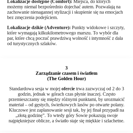
Lokalizacje dostępne (Comfort):
Miejsca, do których
możemy niemal bezpośrednio dojechać autem. Pozwalają na
zachowanie nienagannej stylizacji i skupienie się na emocjach
bez zmęczenia podejściem.
Lokalizacje dzikie (Adventure):
Punkty widokowe i szczyty,
które wymagają kilkukilometrowego marszu. To wybór dla
par, które chcą poczuć prawdziwą wolność i intymność z dala
od turystycznych szlaków.
3
Zarządzanie czasem i światłem
(The Golden Hour)
Standardowa sesja w mojej
ofercie
trwa zazwyczaj od 2 do 3
godzin, jednak w górach czas płynie inaczej. Często
przemieszczamy się między różnymi punktami, by urozmaicić
materiał – od gęstych, świerkowych lasów po otwarte polany.
Kluczowe jest zaplanowanie sesji tak, by jej finał przypadł na
„złotą godzinę”. To wtedy góry Sowie pokazują swoje
najpiękniejsze oblicze, a światło staje się miękkie i szlachetne.