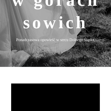
sowich
Ponadczasowa opowieść w sercu Dolnego Śląska.
Góry Sowie mają w sobie
pewien rodzaj surowej